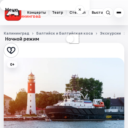
Меню
×
Концерты
Театр
Стендап
Выставки
Экску
Калининград
Концерты
Калининград
Балтийск и Балтийская коса
Экскурсии
Ночной режим
☀
☾
Театр
Стендап
0+
Выставки
Экскурсии
Спорт
События