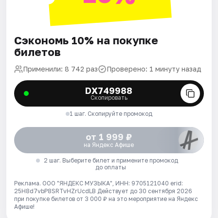
Сэкономь 10% на покупке
билетов
Применили: 8 742 раз
Проверено: 1 минуту назад
DX749988
Скопировать
1 шаг. Скопируйте промокод
от 1 999 ₽
на Яндекс Афише
2 шаг. Выберите билет и примените промокод
до оплаты
Реклама. ООО "ЯНДЕКС МУЗЫКА", ИНН: 9705121040 erid:
25H8d7vbP8SRTvHZrUcdLB
Действует до 30 сентября 2026
при покупке билетов от 3 000 ₽ на это мероприятие на Яндекс
Афише!