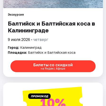
Города
Площадки
Экскурсия
Балтийск и Балтийская коса в
Артисты
Калининграде
Рейтинги
9 июля 2026
• четверг
Город:
Калининград
Площадка:
Балтийск и Балтийская коса
Билеты со скидкой
на Яндекс Афише
ПРОМОКОД
10%