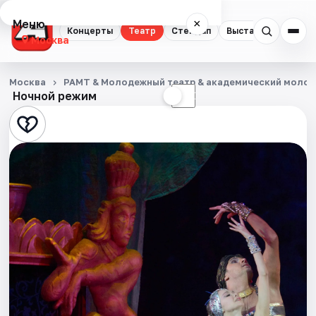
Меню
×
Концерты
Театр
Стендап
Выставки
Квест
Москва
Концерты
Москва
РАМТ & Молодежный театр & академический моло
Ночной режим
☀
☾
Театр
Стендап
Выставки
Квесты
Экскурсии
Спорт
События