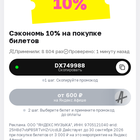
10%
Сэкономь 10% на покупке
билетов
Применили: 8 804 раз
Проверено: 1 минуту назад
DX749988
Скопировать
1 шаг. Скопируйте промокод
от 600 ₽
на Яндекс Афише
2 шаг. Выберите билет и примените промокод
до оплаты
Реклама. ООО "ЯНДЕКС МУЗЫКА", ИНН: 9705121040 erid:
25H8d7vbP8SRTvHZrUcdLB
Действует до 30 сентября 2026
при покупке билетов от 3 000 ₽ на это мероприятие на Яндекс
Афише!