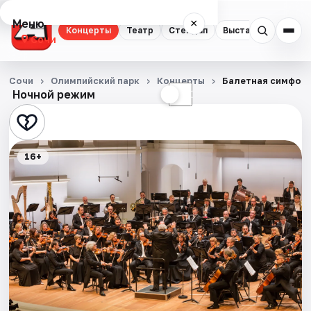
Меню
×
Концерты
Театр
Стендап
Выставки
Квест
Сочи
Концерты
Сочи
Олимпийский парк
Концерты
Балетная симфон
Ночной режим
☀
☾
Театр
Стендап
16+
Выставки
Квесты
Экскурсии
Спорт
События