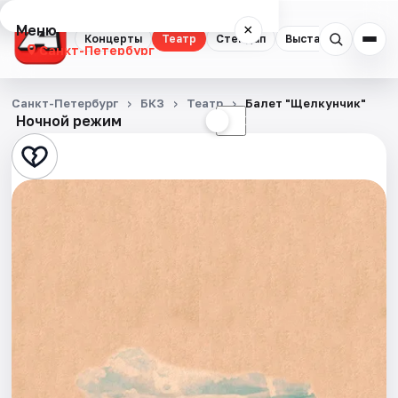
Меню
×
Концерты
Театр
Стендап
Выставки
Квест
Санкт-Петербург
Концерты
Санкт-Петербург
БКЗ
Театр
Балет "Щелкунчик"
Ночной режим
☀
☾
Театр
Стендап
Выставки
Квесты
Экскурсии
Спорт
События