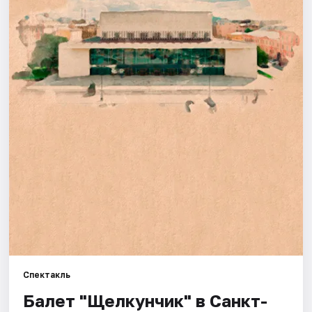
Города
Площадки
Артисты
Рейтинги
Спектакль
Балет "Щелкунчик" в Санкт-