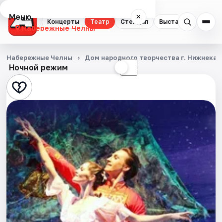
Меню
×
Концерты
Театр
Стендап
Выставки
Экску
Набережные Челны
Концерты
Набережные Челны
Дом народного творчества г. Нижнека
Ночной режим
☀
☾
Театр
Стендап
Выставки
Экскурсии
События
Города