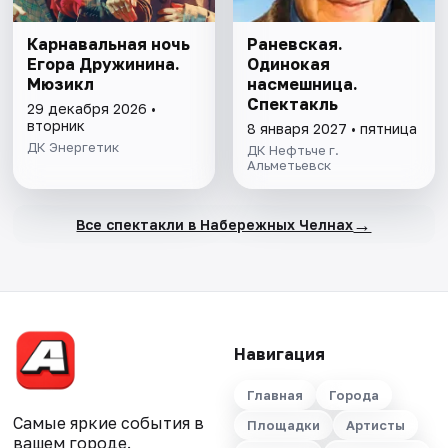
Карнавальная ночь
Раневская.
Егора Дружинина.
Одинокая
Мюзикл
насмешница.
Спектакль
29 декабря 2026 •
вторник
8 января 2027 • пятница
ДК Энергетик
ДК Нефтьче г.
Альметьевск
→
Все спектакли в Набережных Челнах
Навигация
Главная
Города
Самые яркие события в
Площадки
Артисты
вашем городе.