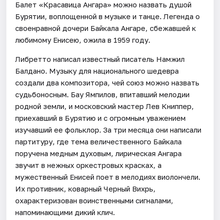
Балет «Красавица Ангара» можно назвать душой
Бурятии, воплощенной в музыке и танце. Легенда о
своенравной дочери Байкала Ангаре, сбежавшей к
любимому Енисею, ожила в 1959 году.
Либретто написал известный писатель Намжил
Балдано. Музыку для национального шедевра
создали два композитора, чей союз можно назвать
судьбоносным. Бау Ямпилов, впитавший мелодии
родной земли, и московский мастер Лев Книппер,
приехавший в Бурятию и с огромным уважением
изучавший ее фольклор. За три месяца они написали
партитуру, где тема величественного Байкала
поручена медным духовым, лирическая Ангара
звучит в нежных оркестровых красках, а
мужественный Енисей поет в мелодиях виолончели.
Их противник, коварный Черный Вихрь,
охарактеризован воинственными сигналами,
напоминающими дикий клич.