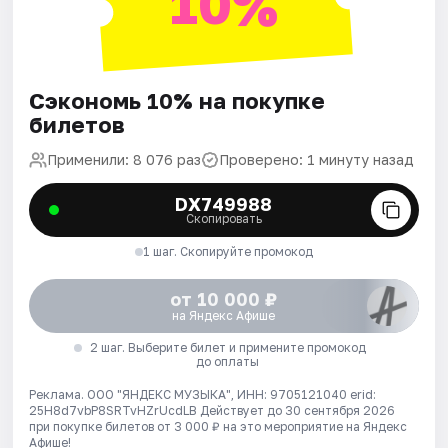
10%
Сэкономь 10% на покупке
билетов
Применили: 8 076 раз
Проверено: 1 минуту назад
DX749988
Скопировать
1 шаг. Скопируйте промокод
от 10 000 ₽
на Яндекс Афише
2 шаг. Выберите билет и примените промокод
до оплаты
Реклама. ООО "ЯНДЕКС МУЗЫКА", ИНН: 9705121040 erid:
25H8d7vbP8SRTvHZrUcdLB
Действует до 30 сентября 2026
при покупке билетов от 3 000 ₽ на это мероприятие на Яндекс
Афише!