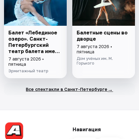
Балет «Лебединое
Балетные сцены во
озеро». Санкт-
дворце
Петербургский
7 августа 2026 •
театр балета имени
пятница
П.И. Чайковского
Дом учёных им. М.
7 августа 2026 •
Горького
пятница
Эрмитажный театр
→
Все спектакли в Санкт-Петербурге
Навигация