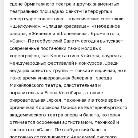
сцене Эрмитажного театра и других знаменитых
театральных площадках Санкт-Петербурга.В
репертуаре коллектива — классические спектакли
«Щелкунчик», «Спящая красавица», «Лебединое
озеро», «Жизель» и «Шопениана» . Кроме этого,
«Санкт-Петербургский Балет» сегодня выпускает
современные постановки таких молодых
хореографов, как Константина Кейхеля, лауреата
международных фестивалей и конкурсов .Среди
ведущих солисток труппы — тонкая и лиричная, но в
тоже время универсальная балерина , звезда
Михайловского театра, блистательная и
выразительная Елена Коцюбира , а также
очаровательная ,яркая ,техничная и в тоже время
органичная Корсакова Лариса из Екатеринбургского
академического театра оперы и балета, которая
отличается особенным артистизмом, техникой и
тонкостью .«Санкт-Петербургский балет»
постоянно сотрудничает с Академией русского