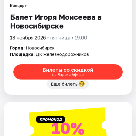
Концерт
Балет Игоря Моисеева в
Города
Новосибирске
Площадки
13 ноября 2026
• пятница • 19:00
Артисты
Город:
Новосибирск
Площадка:
ДК железнодорожников
Рейтинги
Билеты со скидкой
на Яндекс Афише
Еще билеты
ПРОМОКОД
10%