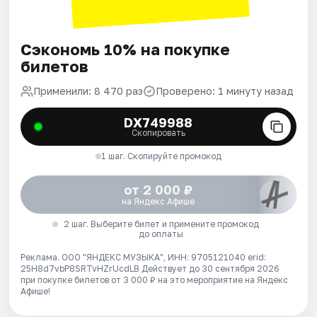
Сэкономь 10% на покупке
билетов
Применили: 8 470 раз
Проверено: 1 минуту назад
DX749988
Скопировать
1 шаг. Скопируйте промокод
от 2 000 ₽
на Яндекс Афише
2 шаг. Выберите билет и примените промокод
до оплаты
Реклама. ООО "ЯНДЕКС МУЗЫКА", ИНН: 9705121040 erid:
25H8d7vbP8SRTvHZrUcdLB
Действует до 30 сентября 2026
при покупке билетов от 3 000 ₽ на это мероприятие на Яндекс
Афише!