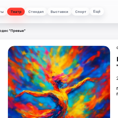
ты
Театр
Стендап
Выставки
Спорт
Ещё
одес "Превью"