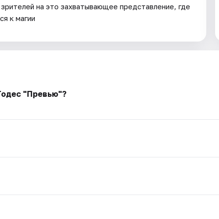
ь зрителей на это захватывающее представление, где
я к магии
Тодес "Превью"?