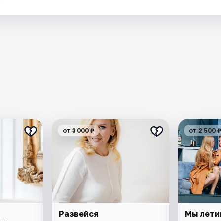
.
от 3 000 ₽
от 2 500 ₽
Развейся
Мы лети