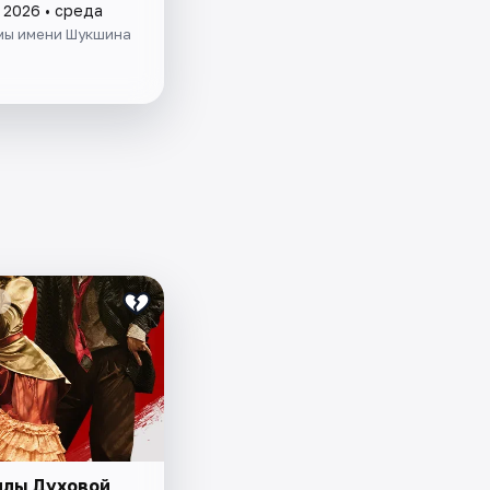
 2026 • среда
мы имени Шукшина
ллы Духовой