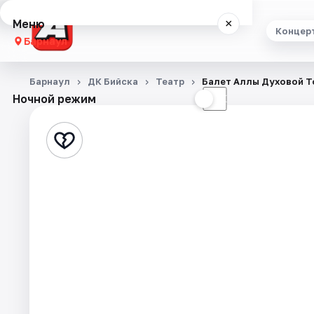
Меню
×
Концер
Барнаул
Концерты
Барнаул
ДК Бийска
Театр
Балет Аллы Духовой Т
Ночной режим
☀
☾
Театр
Стендап
Выставки
Спорт
События
Города