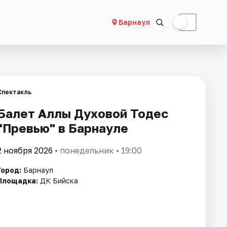
☀
☾
Барнаул
Спектакль
Балет Аллы Духовой Тодес
"Превью" в Барнауле
2 ноября 2026
• понедельник • 19:00
Город:
Барнаул
Площадка:
ДК Бийска