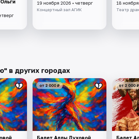
 Ольги
19 ноября 2026 • четверг
18 ноября
Концертный зал АГИК
Театр дра
етверг
" в других городах
от 2 000 ₽
от 2 000 ₽
овой
Балет Аллы Духовой
Балет А