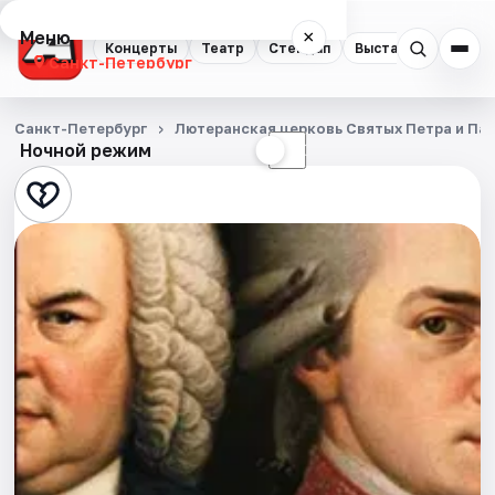
Меню
×
Концерты
Театр
Стендап
Выставки
Квест
Санкт-Петербург
Концерты
Санкт-Петербург
Лютеранская церковь Святых Петра и Па
Ночной режим
☀
☾
Театр
Стендап
Выставки
Квесты
Экскурсии
Спорт
События