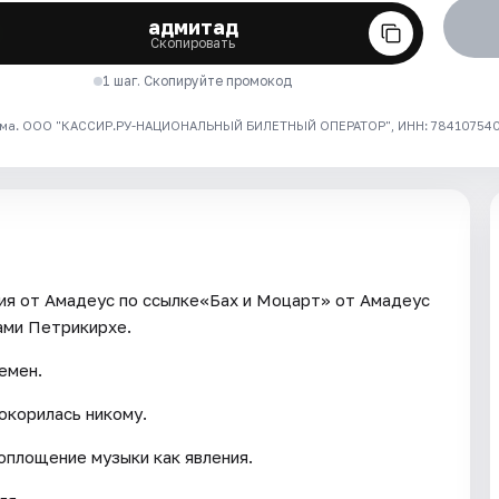
адмитад
Скопировать
1 шаг. Скопируйте промокод
ма. ООО "КАССИР.РУ-НАЦИОНАЛЬНЫЙ БИЛЕТНЫЙ ОПЕРАТОР", ИНН: 7841075409
ия от Амадеус по ссылке«Бах и Моцарт» от Амадеус
ами Петрикирхе.
емен.
покорилась никому.
оплощение музыки как явления.