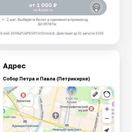
от 1 000 ₽
на Kassir.ru
2 шаг. Выберите билет и примените промокод
до оплаты
 erid: 25H8d7vbP8SRTvHZrUcdLB.
Действует до 31 августа 2026
Адрес
Собор Петра и Павла (Петрикирхе)