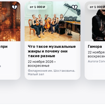
от 1 000 ₽
от 1 000 ₽
 при
Что такое музыкальные
Гамора
жанры и почему они
22 ноября
такие разные
воскресе
Aurora Conc
22 ноября 2026 •
воскресенье
а
Филармония им. Шостаковича.
Малый зал