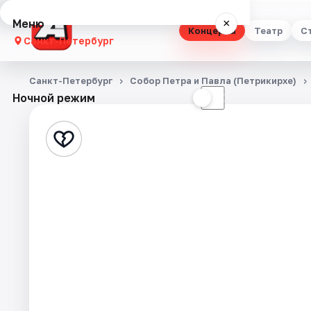
Меню
×
Концерты
Театр
С
Санкт-Петербург
Концерты
Санкт-Петербург
Собор Петра и Павла (Петрикирхе)
Ночной режим
☀
☾
Театр
Стендап
Выставки
Квесты
Экскурсии
Спорт
События