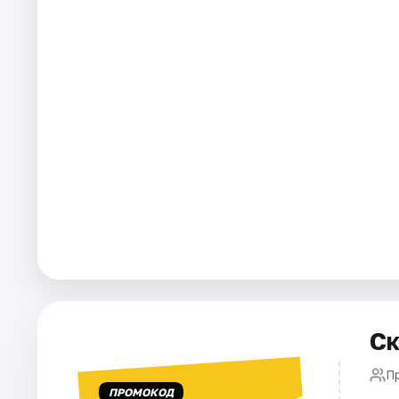
Города
Площадки
Артисты
Рейтинги
Ск
П
ПРОМОКОД