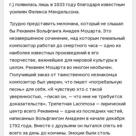
г.) появилась лишь в 1833 году благодаря известным
усилиям Феликса Мендельсона.
Трудно представить меломана, который не слышал
бы Реквием Вольфганга Амадея Моцарта. Это
незавершённое сочинение, над которым гениальный
композитор работал до смертного часа — одно из
наиболее известных произведений в его
творчестве, важнейшее для мировой культуры в
целом. Реквием Моцарта во многом необычен.
Получивший заказ от таинственного незнакомца
композитор был уверен, что пишет «погребальную
песнь» для себя. «Я чувствую это с такой
уверенностью, —писал он, — что мне не требуется
доказательств». Трепетная Lacrimosa — лирический
центр всего Реквиема — одна из последних частей,
написанных Вольфгангом Амадеем в начале декабря
1792 года. Вместе с друзьями он пытался спеть её
всего за день до кончины. Эмоции были столь