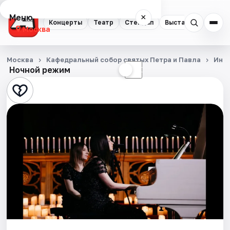
Меню
×
Концерты
Театр
Стендап
Выставки
Квест
Москва
Концерты
Москва
Кафедральный собор святых Петра и Павла
Инс
Ночной режим
☀
☾
Театр
Стендап
Выставки
Квесты
Экскурсии
Спорт
События