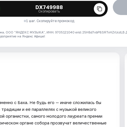
DX749988
Скопировать
1 шаг. Скопируйте промокод
ма. ООО "ЯНДЕКС МУЗЫКА", ИНН: 9705121040 erid: 25H8d7vbP8SRTvHZrUcdLB
ероприятие на Яндекс Афише!
именно с Баха. Не будь его — иначе сложилась бы
 традиции и её параллелях с музыкой великого
й органистки, самого молодого лауреата премии
рическом органе собора прозвучат величественные