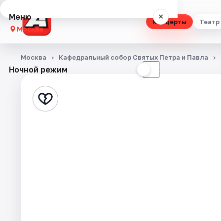
Меню
×
Концерты
Театр
Москва
Концерты
Москва
Кафедральный собор Святых Петра и Павла
Ночной режим
☀
☾
Театр
Стендап
Выставки
Квесты
Экскурсии
Спорт
События