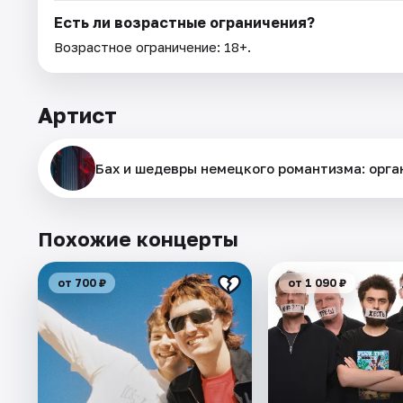
Есть ли возрастные ограничения?
Возрастное ограничение: 18+.
Артист
Бах и шедевры немецкого романтизма: орга
Похожие концерты
от 700 ₽
от 1 090 ₽