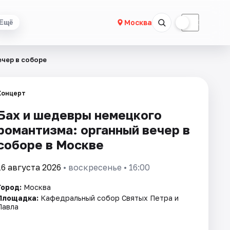
☀
☾
Москва
Ещё
ечер в соборе
Концерт
Бах и шедевры немецкого
романтизма: органный вечер в
соборе в Москве
16 августа 2026
• воскресенье • 16:00
Город:
Москва
Площадка:
Кафедральный собор Святых Петра и
Павла