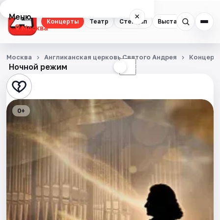
Меню
×
Концерты
Театр
Стендап
Выставки
Квест
Москва
Концерты
Москва
Англиканская церковь Святого Андрея
Концерт
Ночной режим
☀
☾
Театр
Стендап
0+
Выставки
Квесты
Экскурсии
Спорт
События