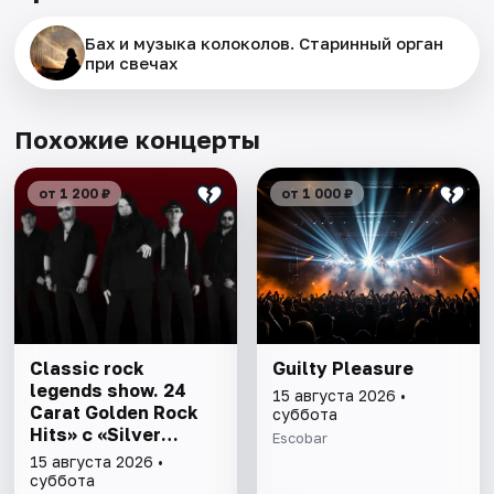
Бах и музыка колоколов. Старинный орган
при свечах
Похожие концерты
от 1 200 ₽
от 1 000 ₽
Classic rock
Guilty Pleasure
legends show. 24
15 августа 2026 •
Carat Golden Rock
суббота
Hits» c «Silver
Escobar
Machine»
15 августа 2026 •
суббота