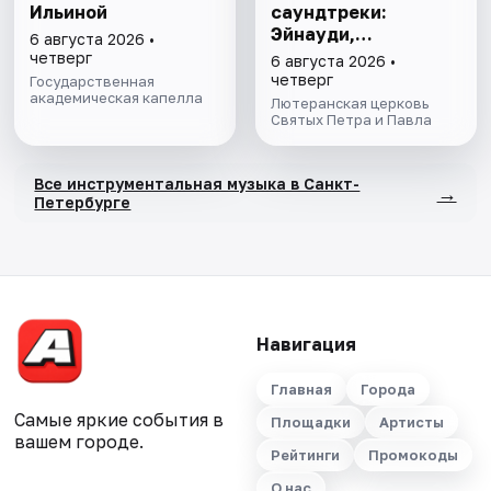
Ильиной
саундтреки:
Эйнауди,
6 августа 2026 •
Морриконе, Рота
четверг
6 августа 2026 •
четверг
Государственная
академическая капелла
Лютеранская церковь
Святых Петра и Павла
Все инструментальная музыка в Санкт-
→
Петербурге
Навигация
Главная
Города
Самые яркие события в
Площадки
Артисты
вашем городе.
Рейтинги
Промокоды
О нас