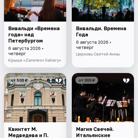
Вивальди «Времена
Вивальди. Времена
года» над
Года
Петербургом
6 августа 2026 •
четверг
6 августа 2026 •
четверг
Церковь Святой Анны
Крыша «Zarenkov Gallery»
от 500 ₽
от 300 ₽
Квинтет М.
Магия Свечей.
Медведева и П.
Итальянские