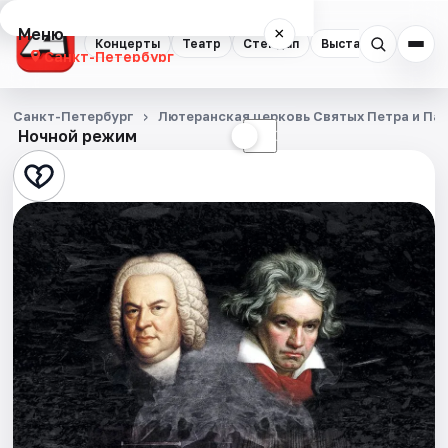
Меню
×
Концерты
Театр
Стендап
Выставки
Квест
Санкт-Петербург
Концерты
Санкт-Петербург
Лютеранская церковь Святых Петра и Па
Ночной режим
☀
☾
Театр
Стендап
Выставки
Квесты
Экскурсии
Спорт
События