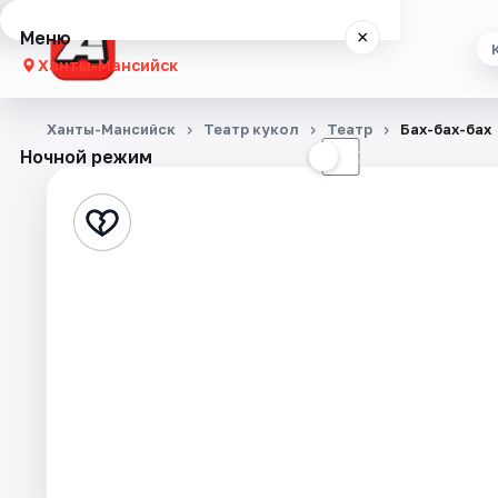
Меню
×
Ханты-Мансийск
Концерты
Ханты-Мансийск
Театр кукол
Театр
Бах-бах-бах
Ночной режим
☀
☾
Театр
Стендап
События
Города
Площадки
Артисты