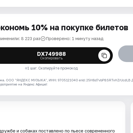
кономь 10% на покупке билетов
рименили: 8 223 раз
Проверено: 1 минуту назад
DX749988
Скопировать
1 шаг. Скопируйте промокод
ма. ООО "ЯНДЕКС МУЗЫКА", ИНН: 9705121040 erid: 25H8d7vbP8SRTvHZrUcdLB
ероприятие на Яндекс Афише!
дружбе и собаках поставлено по пьесе современного