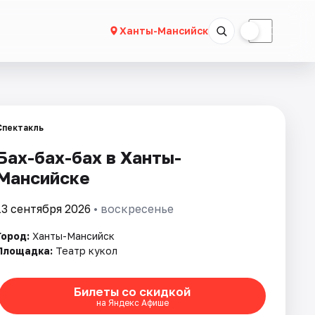
☀
☾
Ханты-Мансийск
Спектакль
Бах-бах-бах в Ханты-
Мансийске
13 сентября 2026
• воскресенье
Город:
Ханты-Мансийск
Площадка:
Театр кукол
Билеты со скидкой
на Яндекс Афише