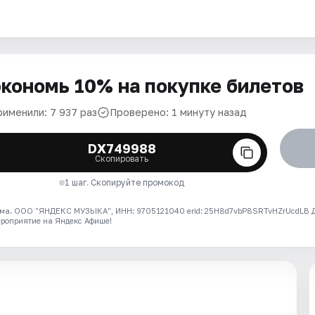
кономь 10% на покупке билетов
рименили: 7 937 раз
Проверено: 1 минуту назад
DX749988
Скопировать
1 шаг. Скопируйте промокод
ма. ООО "ЯНДЕКС МУЗЫКА", ИНН: 9705121040 erid: 25H8d7vbP8SRTvHZrUcdLB
ероприятие на Яндекс Афише!