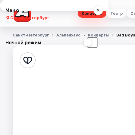
Меню
×
Концерты
Театр
С
Санкт-Петербург
Концерты
Санкт-Петербург
Альпенхаус
Концерты
Bad Boys
Ночной режим
☀
☾
Театр
Стендап
Выставки
Квесты
Экскурсии
Спорт
События