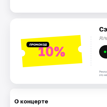
Города
Площадки
Сэ
Артисты
П
ПРОМОКОД
10%
Рейтинги
Рекла
это м
О концерте