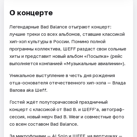
О концерте
Легендарные Bad Balance отыграют концерт:
лучшие треки со всех альбомов, ставшие классикой
хип-хоп культуры в России. Помимо полной
программы коллектива, ШЕFF раздаст свои сольные
хиты и представит новый альбом «Посылка» (рейс
выполняется компанией «Музыкальные авиалинии»).
Уникальное выступление в честь дня рождения
отца-основателя отечественного хип-хопа — Влада
Валова aka Шеff.
Гостей ждёт полуторачасовой праздничный
концерт с классикой от Bad B. и ШЕFF’а, автограф-
сессия, новый мерч Bad B. Wear и совместные фото
со всем составом Bad Balance.
За микрофонами — Al Solo и ШЕFF, на вертушках —