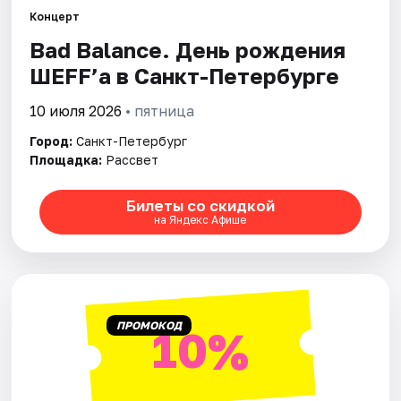
Концерт
Bad Balance. День рождения
Города
ШЕFF’а в Санкт-Петербурге
Площадки
10 июля 2026
• пятница
Артисты
Город:
Санкт-Петербург
Площадка:
Рассвет
Рейтинги
Билеты со скидкой
на Яндекс Афише
ПРОМОКОД
10%