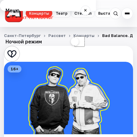
Меню
×
Концерты
Театр
Стендап
Выставки
Квест
Санкт-Петербург
Концерты
Санкт-Петербург
Рассвет
Концерты
Bad Balance. Де
Ночной режим
☀
☾
Театр
Стендап
16+
Выставки
Квесты
Экскурсии
Спорт
События