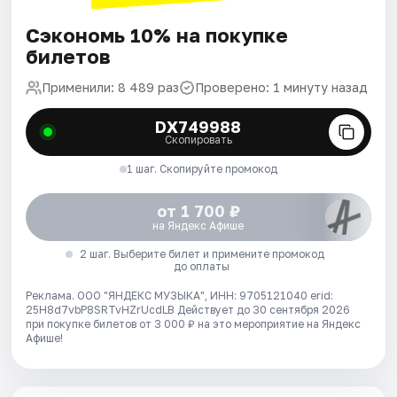
Сэкономь 10% на покупке
билетов
Применили: 8 489 раз
Проверено: 1 минуту назад
DX749988
Скопировать
1 шаг. Скопируйте промокод
от 1 700 ₽
на Яндекс Афише
2 шаг. Выберите билет и примените промокод
до оплаты
Реклама. ООО "ЯНДЕКС МУЗЫКА", ИНН: 9705121040 erid:
25H8d7vbP8SRTvHZrUcdLB
Действует до 30 сентября 2026
при покупке билетов от 3 000 ₽ на это мероприятие на Яндекс
Афише!