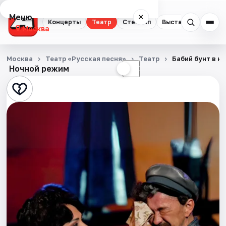
Меню
×
Концерты
Театр
Стендап
Выставки
Квест
Москва
Концерты
Москва
Театр «Русская песня»
Театр
Бабий бунт в н
Ночной режим
☀
☾
Театр
Стендап
Выставки
Квесты
Экскурсии
Спорт
События