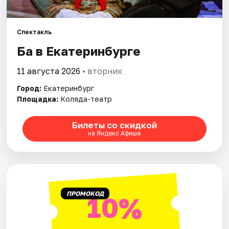
Города
Спектакль
Ба в Екатеринбурге
Площадки
11 августа 2026
• вторник
Артисты
Город:
Екатеринбург
Рейтинги
Площадка:
Коляда-театр
Билеты со скидкой
на Яндекс Афише
ПРОМОКОД
10%