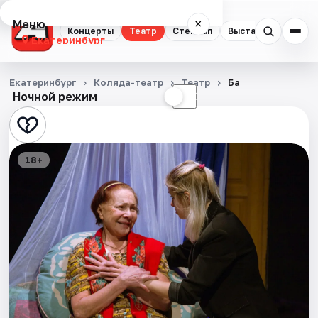
Меню
×
Концерты
Театр
Стендап
Выставки
Квест
Екатеринбург
Концерты
Екатеринбург
Коляда-театр
Театр
Ба
Ночной режим
☀
☾
Театр
Стендап
18+
Выставки
Квесты
Экскурсии
Спорт
События