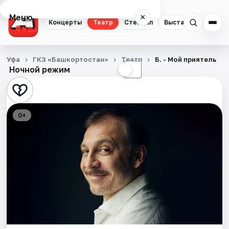
Меню
×
Концерты
Театр
Стендап
Выставки
Экску
Уфа
Концерты
Уфа
ГКЗ «Башкортостан»
Театр
Б. - Мой приятель
Ночной режим
☀
☾
Театр
Стендап
0+
Выставки
Экскурсии
Спорт
События