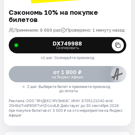
Сэкономь 10% на покупке
билетов
Применили: 8 689 раз
Проверено: 1 минуту назад
DX749988
Скопировать
1 шаг. Скопируйте промокод
от 1 800 ₽
на Яндекс Афише
2 шаг. Выберите билет и примените промокод
до оплаты
Реклама. ООО "ЯНДЕКС МУЗЫКА", ИНН: 9705121040 erid:
25H8d7vbP8SRTvHZrUcdLB
Действует до 30 сентября 2026
при покупке билетов от 3 000 ₽ на это мероприятие на Яндекс
Афише!