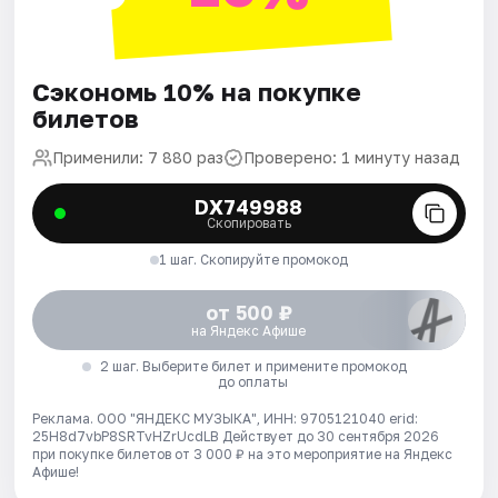
Сэкономь 10% на покупке
билетов
Применили: 7 880 раз
Проверено: 1 минуту назад
DX749988
Скопировать
1 шаг. Скопируйте промокод
от 500 ₽
на Яндекс Афише
2 шаг. Выберите билет и примените промокод
до оплаты
Реклама. ООО "ЯНДЕКС МУЗЫКА", ИНН: 9705121040 erid:
25H8d7vbP8SRTvHZrUcdLB
Действует до 30 сентября 2026
при покупке билетов от 3 000 ₽ на это мероприятие на Яндекс
Афише!