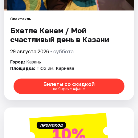
Города
Спектакль
Бәхетле Көнем / Мой
Площадки
счастливый день в Казани
Артисты
29 августа 2026
• суббота
Рейтинги
Город:
Казань
Площадка:
ТЮЗ им. Кариева
Билеты со скидкой
на Яндекс Афише
ПРОМОКОД
10%