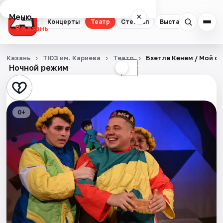
Меню
×
Концерты
Театр
Стендап
Выставки
Квест
Казань
Концерты
Казань
ТЮЗ им. Кариева
Театр
Бәхетле Көнем / Мой с
Ночной режим
☀
☾
Театр
Стендап
0+
Выставки
Квесты
Экскурсии
Спорт
События