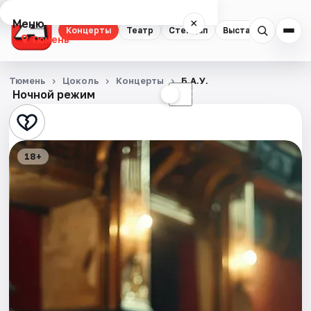
Меню
×
Концерты
Театр
Стендап
Выставки
Квест
Тюмень
Концерты
Тюмень
Цоколь
Концерты
Б.А.У.
Ночной режим
☀
☾
Театр
Стендап
18+
Выставки
Квесты
Экскурсии
Спорт
События