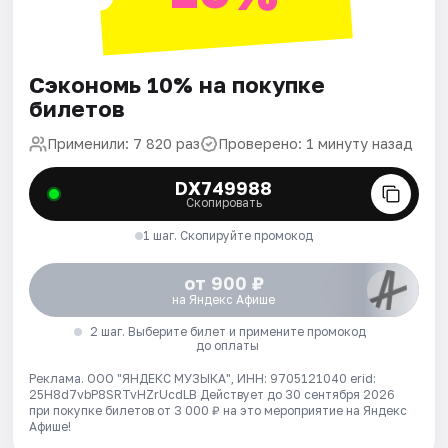
Сэкономь 10% на покупке
билетов
Применили: 7 820 раз
Проверено: 1 минуту назад
DX749988
Скопировать
1 шаг. Скопируйте промокод
от 900 ₽
на Яндекс Афише
2 шаг. Выберите билет и примените промокод
до оплаты
Реклама. ООО "ЯНДЕКС МУЗЫКА", ИНН: 9705121040 erid:
25H8d7vbP8SRTvHZrUcdLB
Действует до 30 сентября 2026
при покупке билетов от 3 000 ₽ на это мероприятие на Яндекс
Афише!