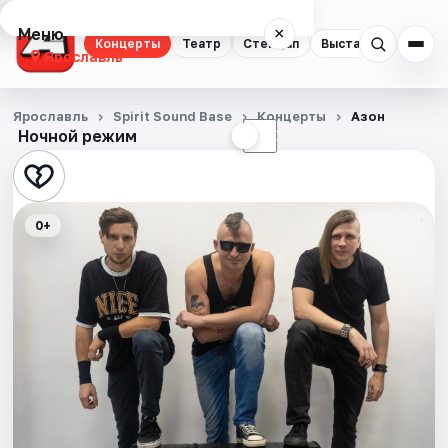
Меню
×
Концерты
Театр
Стендап
Выставки
Квест
Ярославль
Концерты
Ярославль
Spirit Sound Base
Концерты
Азон
Ночной режим
☀
☾
Театр
Стендап
0+
Выставки
Квесты
Экскурсии
События