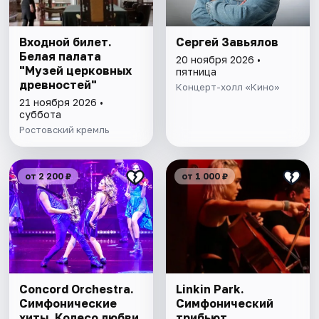
Входной билет.
Сергей Завьялов
Белая палата
20 ноября 2026 •
"Музей церковных
пятница
древностей"
Концерт-холл «Кино»
21 ноября 2026 •
суббота
Ростовский кремль
от 2 200 ₽
от 1 000 ₽
Concord Orchestra.
Linkin Park.
Симфонические
Симфонический
хиты. Колесо любви
трибьют