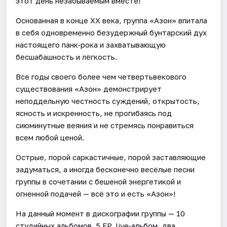
этот день незабываемым вместе!
Основанная в конце XX века, группа «Азон» впитала
в себя одновременно безудержный бунтарский дух
настоящего панк‑рока и захватывающую
бесшабашность и лёгкость.
Все годы своего более чем четвертьвекового
существования «Азон» демонстрирует
неподдельную честность суждений, открытость,
ясность и искренность, не прогибаясь под
сиюминутные веяния и не стремясь понравиться
всем любой ценой.
Острые, порой саркастичные, порой заставляющие
задуматься, а иногда бесконечно весёлые песни
группы в сочетании с бешеной энергетикой и
огненной подачей — всё это и есть «Азон»!
На данный момент в дискографии группы — 10
студийных альбомов, 5 EP, live‑альбом, два