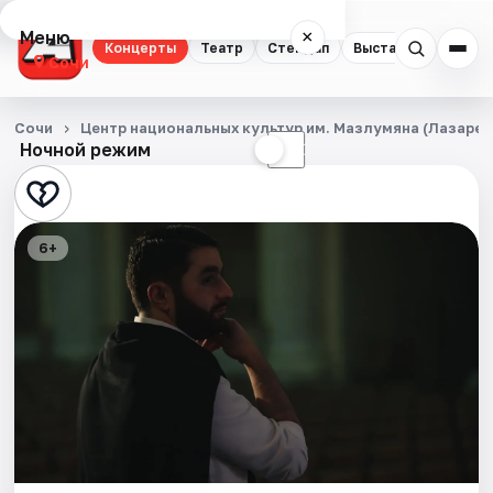
Меню
×
Концерты
Театр
Стендап
Выставки
Квест
Сочи
Концерты
Сочи
Центр национальных культур им. Мазлумяна (Лазарев
Ночной режим
☀
☾
Театр
Стендап
6+
Выставки
Квесты
Экскурсии
Спорт
События