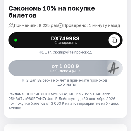
Сэкономь 10% на покупке
билетов
Применили: 8 225 раз
Проверено: 1 минуту назад
DX749988
Скопировать
1 шаг. Скопируйте промокод
от 1 000 ₽
на Яндекс Афише
2 шаг. Выберите билет и примените промокод
до оплаты
Реклама. ООО "ЯНДЕКС МУЗЫКА", ИНН: 9705121040 erid:
25H8d7vbP8SRTvHZrUcdLB
Действует до 30 сентября 2026
при покупке билетов от 3 000 ₽ на это мероприятие на Яндекс
Афише!