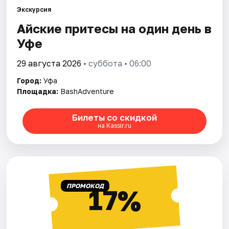
Города
Экскурсия
Айские притесы на один день в
Площадки
Уфе
Артисты
29 августа 2026
• суббота • 06:00
Рейтинги
Город:
Уфа
Площадка:
BashAdventure
Билеты со скидкой
на Kassir.ru
ПРОМОКОД
17%