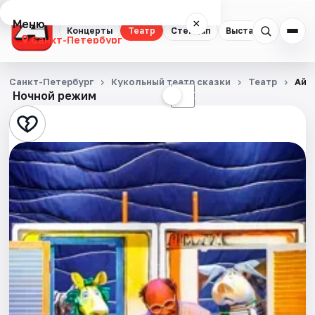
Меню
×
Концерты
Театр
Стендап
Выставки
Квест
Санкт-Петербург
Концерты
Санкт-Петербург
Кукольный театр сказки
Театр
Айб
Ночной режим
☀
☾
Театр
Стендап
Выставки
Квесты
Экскурсии
Спорт
События