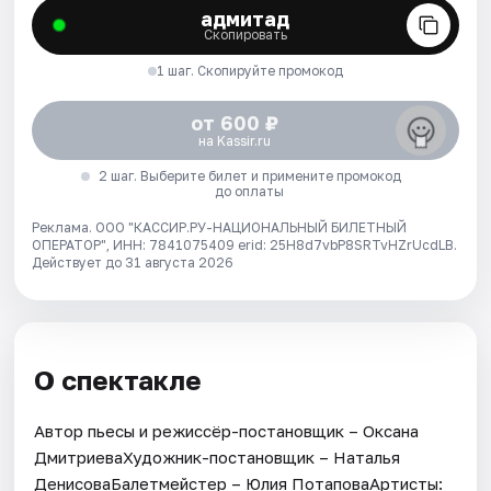
адмитад
Скопировать
1 шаг. Скопируйте промокод
от 600 ₽
на Kassir.ru
2 шаг. Выберите билет и примените промокод
до оплаты
Реклама. ООО "КАССИР.РУ-НАЦИОНАЛЬНЫЙ БИЛЕТНЫЙ
ОПЕРАТОР", ИНН: 7841075409 erid: 25H8d7vbP8SRTvHZrUcdLB.
Действует до 31 августа 2026
О спектакле
Автор пьесы и режиссёр-постановщик – Оксана
ДмитриеваХудожник-постановщик – Наталья
ДенисоваБалетмейстер – Юлия ПотаповаАртисты: