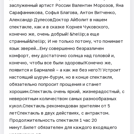
заслуженный артист России Валентин Морозов, Яна
Сарафанникова, Софья Благова, Антон Витченко,
Александр ДулесовДоктор Айболит в нашем
спектакле, как и в сказке Корнея Чуковского,
конечно же, очень добрый! &hellip;а еще
странный&hellip; И не только потому, что понимает
язык зверей...Ему совершенно безразличен
комфорт, ему достаточно солнца над головой и,
конечно, чтобы все были здоровы!Конечно же,
появится и Бармалей – а как же без него?! Устроит
настоящий шурум-бурум, но в конце спектакля,
обязательно попросит прощения и станет
хорошим.Спектакль очень яркий, жизнерадостный, с
невероятным количеством самых разнообразных
кукол.Спектакль рекомендован зрителям от 5
летСпектакль в двух действиях, с антрактом.
Продолжительность спектакля 1 час 20
минут.Билет обязателен для каждого входящего