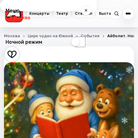
Меню
×
Концерты
Театр
Стендап
Выставки
Квест
Москва
Концерты
Москва
Цирк чудес на Южной
События
Айболит. Нов
Ночной режим
☀
☾
Театр
Стендап
Выставки
Квесты
Экскурсии
Спорт
События