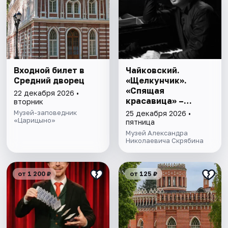
Входной билет в
Чайковский.
Средний дворец
«Щелкунчик».
«Спящая
22 декабря 2026 •
красавица» –
вторник
Александр Ключко
Музей-заповедник
25 декабря 2026 •
«Царицыно»
пятница
Музей Александра
Николаевича Скрябина
от 1 200 ₽
от 125 ₽