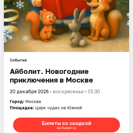
Города
Площадки
Артисты
Рейтинги
Событие
Айболит. Новогодние
приключения в Москве
20 декабря 2026
• воскресенье • 15:30
Город:
Москва
Площадка:
Цирк чудес на Южной
Билеты со скидкой
на Kassir.ru