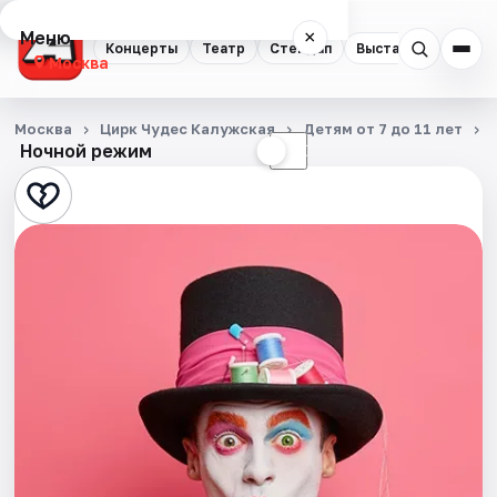
Меню
×
Концерты
Театр
Стендап
Выставки
Квест
Москва
Концерты
Москва
Цирк Чудес Калужская
Детям от 7 до 11 лет
Ночной режим
☀
☾
Театр
Стендап
Выставки
Квесты
Экскурсии
Спорт
События