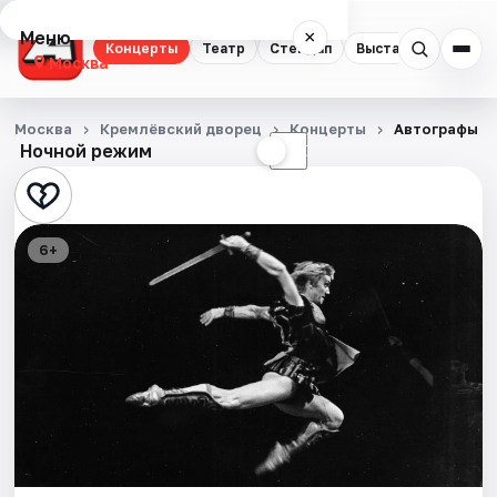
Меню
×
Концерты
Театр
Стендап
Выставки
Квест
Москва
Концерты
Москва
Кремлёвский дворец
Концерты
Автографы и 
Ночной режим
☀
☾
Театр
Стендап
6+
Выставки
Квесты
Экскурсии
Спорт
События