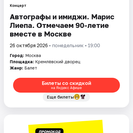
Концерт
Автографы и имиджи. Марис
Города
Лиепа. Отмечаем 90-летие
Площадки
вместе в Москве
Артисты
26 октября 2026
• понедельник • 19:00
Город:
Москва
Рейтинги
Площадка:
Кремлёвский дворец
Жанр:
Балет
Билеты со скидкой
на Яндекс Афише
Еще билеты
ПРОМОКОД