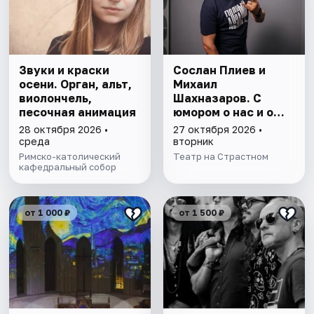
Звуки и краски
Сослан Плиев и
осени. Орган, альт,
Михаил
виолончель,
Шахназаров. С
песочная анимация
юмором о нас и о
вас
28 октября 2026 •
27 октября 2026 •
среда
вторник
Римско-католический
Театр на Страстном
кафедральный собор
от 1 000 ₽
от 1 500 ₽