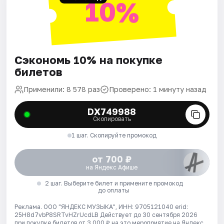
10%
Сэкономь 10% на покупке
билетов
Применили: 8 578 раз
Проверено: 1 минуту назад
DX749988
Скопировать
1 шаг. Скопируйте промокод
от 700 ₽
на Яндекс Афише
2 шаг. Выберите билет и примените промокод
до оплаты
Реклама. ООО "ЯНДЕКС МУЗЫКА", ИНН: 9705121040 erid:
25H8d7vbP8SRTvHZrUcdLB
Действует до 30 сентября 2026
при покупке билетов от 3 000 ₽ на это мероприятие на Яндекс