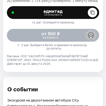
Применили: 2 724 раз
Проверено: 1 минуту назад
адмитад
Скопировать
1 шаг. Скопируйте промокод
от 500 ₽
на Kassir.ru
2 шаг. Выберите билет и примените промокод
до оплаты
Реклама. ООО "КАССИР.РУ-НАЦИОНАЛЬНЫЙ БИЛЕТНЫЙ
ОПЕРАТОР", ИНН: 7841075409 erid: 25H8d7vbP8SRTvHZrUcdLB.
Действует до 31 августа 2026
О событии
Экскурсия на двухэтажном автобусе City
Sightseeing по г. ЯрославлюПриглашаем вас на