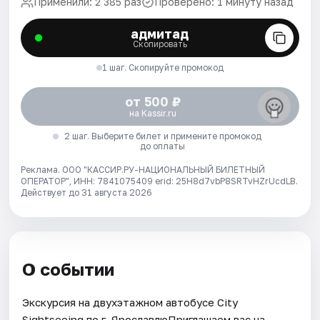
Применили: 2 385 раз
Проверено: 1 минуту назад
адмитад
Скопировать
1 шаг. Скопируйте промокод
от 500 ₽
на Kassir.ru
2 шаг. Выберите билет и примените промокод
до оплаты
Реклама. ООО "КАССИР.РУ-НАЦИОНАЛЬНЫЙ БИЛЕТНЫЙ
ОПЕРАТОР", ИНН: 7841075409 erid: 25H8d7vbP8SRTvHZrUcdLB.
Действует до 31 августа 2026
О событии
Экскурсия на двухэтажном автобусе City
Sightseeing по г. ЯрославлюПриглашаем вас на