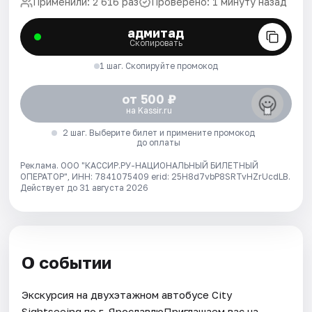
Применили: 2 616 раз
Проверено: 1 минуту назад
адмитад
Скопировать
1 шаг. Скопируйте промокод
от 500 ₽
на Kassir.ru
2 шаг. Выберите билет и примените промокод
до оплаты
Реклама. ООО "КАССИР.РУ-НАЦИОНАЛЬНЫЙ БИЛЕТНЫЙ
ОПЕРАТОР", ИНН: 7841075409 erid: 25H8d7vbP8SRTvHZrUcdLB.
Действует до 31 августа 2026
О событии
Экскурсия на двухэтажном автобусе City
Sightseeing по г. ЯрославлюПриглашаем вас на