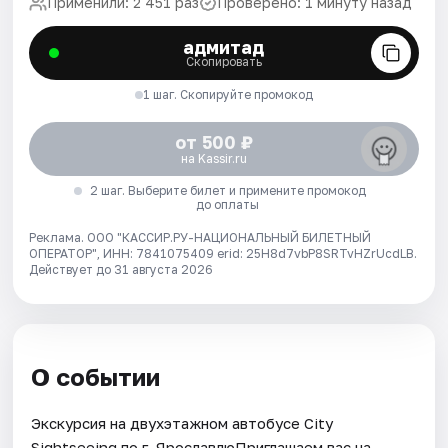
Применили: 2 451 раз
Проверено: 1 минуту назад
адмитад
Скопировать
1 шаг. Скопируйте промокод
от 500 ₽
на Kassir.ru
2 шаг. Выберите билет и примените промокод
до оплаты
Реклама. ООО "КАССИР.РУ-НАЦИОНАЛЬНЫЙ БИЛЕТНЫЙ
ОПЕРАТОР", ИНН: 7841075409 erid: 25H8d7vbP8SRTvHZrUcdLB.
Действует до 31 августа 2026
О событии
Экскурсия на двухэтажном автобусе City
Sightseeing по г. ЯрославлюПриглашаем вас на