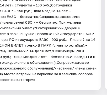
14 лет), студенты – 150 руб.;Сотрудники
 ЕАЭС* – 150 руб.;Лица младше 14 лет –
ленов ЕАЭС – бесплатно;Сопровождающее лицо
и/ члены семей СВО - – бесплатно;При желании
омплексный билет ("Екатерининский дворец и
лет в парк не нужно.Взрослые РФ и государств ЕАЭС*
неры РФ и государств ЕАЭС– 900 руб.;- Лица с 7 до 14
ОДНОЙ БИЛЕТ только В ПАРК (с мая по октябрь):-
нты/Школьники с 14 до 18 лет/Пенсионеры РФ и
0 руб.;- Лица младше 7 лет - бесплатно.Инвалиды I и II
ез экскурсионного обслуживания);Сопровождающее
з экскурсионного обслуживания);Участники/ члены семей
я).Место встречи: на парковке за Казанским собором
зрастная категория: