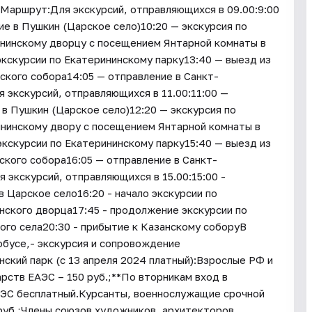
а.Маршрут:Для экскурсий, отправляющихся в 09.00:9:00
е в Пушкин (Царское село)10:20 — экскурсия по
ининскому дворцу с посещением Янтарной комнаты в
кскурсии по Екатерининскому парку13:40 — выезд из
ского собора14:05 — отправление в Санкт-
 экскурсий, отправляющихся в 11.00:11:00 —
в Пушкин (Царское село)12:20 — экскурсия по
ининскому двору с посещением Янтарной комнаты в
кскурсии по Екатерининскому парку15:40 — выезд из
ского собора16:05 — отправление в Санкт-
экскурсий, отправляющихся в 15.00:15:00 -
в Царское село16:20 - начало экскурсии по
нского дворца17:45 - продолжение экскурсии по
ого села20:30 - прибытие к Казанскому соборуВ
обусе,- экскурсия и сопровождение
ский парк (с 13 апреля 2024 платный):Взрослые РФ и
рств ЕАЭС – 150 руб.;**По вторникам вход в
ЕАЭС бесплатный.Курсанты, военнослужащие срочной
 руб.;Члены союзов художников, архитекторов,