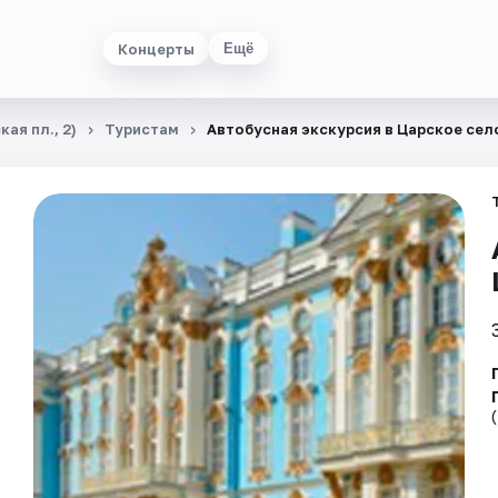
Концерты
Ещё
ая пл., 2)
Туристам
Автобусная экскурсия в Царское сел