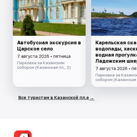
Автобусная экскурсия в
Карельская ска
Царское село
водопады, хаски
водная прогулк
7 августа 2026 • пятница
Ладожским шхе
Парковка за Казанским
катере, знаком
собором (Казанская пл., 2)
7 августа 2026 • п
лютеранской ки
Парковка за Казанс
собором (Казанская п
→
Все туристам в Казанской пл.е