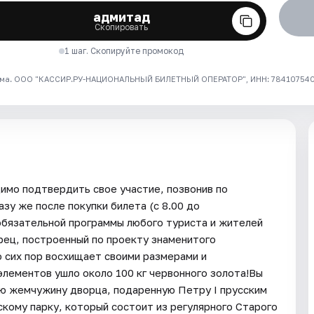
адмитад
Скопировать
1 шаг. Скопируйте промокод
ма. ООО "КАССИР.РУ-НАЦИОНАЛЬНЫЙ БИЛЕТНЫЙ ОПЕРАТОР", ИНН: 7841075409
димо подтвердить свое участие, позвонив по
зу же после покупки билета (с 8.00 до
обязательной программы любого туриста и жителей
рец, построенный по проекту знаменитого
о сих пор восхищает своими размерами и
элементов ушло около 100 кг червонного золота!Вы
ю жемчужину дворца, подаренную Петру I прусским
скому парку, который состоит из регулярного Старого