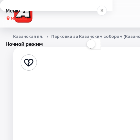
Меню
×
Москва
Концерты
Казанская пл.
Парковка за Казанским собором (Казанск
Ночной режим
☀
☾
Города
Площадки
Артисты
Рейтинги