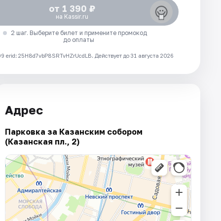
от 1 390 ₽
на Kassir.ru
2 шаг. Выберите билет и примените промокод
до оплаты
 erid: 25H8d7vbP8SRTvHZrUcdLB.
Действует до 31 августа 2026
Адрес
Парковка за Казанским собором
(Казанская пл., 2)