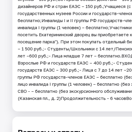
дизайнеров РФ и стран ЕАЭС – 150 руб.;Учащиеся (с 
государственных музеев России и государств-членов
бесплатно;Инвалиды I и II группы РФ государств-ч
инвалида I группы (1 человек) – бесплатно;Участник
посетить Екатерининский дворец вы приобретаете к
посещение парка"). При этом покупать отдельный би
– 1 500 руб.;- Студенты/Школьники с 14 лет/Пенсио
лет –600 руб.;- Лица младше 7 лет – бесплатно.ВХ
Взрослые РФ и государств ЕАЭС – 400 руб.;- Студе
государств ЕАЭС – 300 руб.;- Лица с 7 до 14 лет –20
группы РФ государств-членов ЕАЭС – бесплатно (б
лицо инвалида I группы (1 человек) – бесплатно (бе
СВО - – бесплатно (без экскурсионного обслуживани
(Казанская пл., д. 2)Продолжительность - 6 часовВо