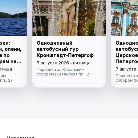
зка:
Однодневный
Однодн
, олени,
автобусный тур
автобус
а по
Кронштадт-Петергоф
Царское
рам на
Петерго
7 августа 2026 • пятница
ство с
комната
ятница
7 августа 
Парковка за Казанским
рхой.
Петергоф
собором (Казанская пл., 2)
ким
Парковка 
л., 2)
собором (К