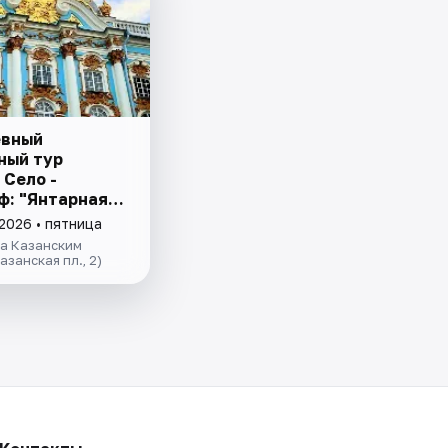
евный
ный тур
 Село -
ф: "Янтарная
 и Фонтаны
2026 • пятница
а за 1 день"
за Казанским
азанская пл., 2)