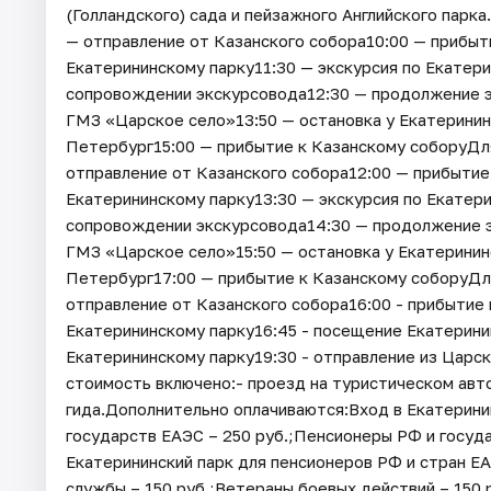
(Голландского) сада и пейзажного Английского парк
— отправление от Казанского собора10:00 — прибыти
Екатерининскому парку11:30 — экскурсия по Екатер
сопровождении экскурсовода12:30 — продолжение э
ГМЗ «Царское село»13:50 — остановка у Екатеринин
Петербург15:00 — прибытие к Казанскому соборуДля
отправление от Казанского собора12:00 — прибытие 
Екатерининскому парку13:30 — экскурсия по Екатер
сопровождении экскурсовода14:30 — продолжение э
ГМЗ «Царское село»15:50 — остановка у Екатеринин
Петербург17:00 — прибытие к Казанскому соборуДля 
отправление от Казанского собора16:00 - прибытие 
Екатерининскому парку16:45 - посещение Екатерини
Екатерининскому парку19:30 - отправление из Царск
стоимость включено:- проезд на туристическом авт
гида.Дополнительно оплачиваются:Вход в Екатеринин
государств ЕАЭС – 250 руб.;Пенсионеры РФ и госуда
Екатерининский парк для пенсионеров РФ и стран 
службы – 150 руб.;Ветераны боевых действий – 150