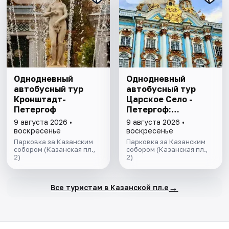
Однодневный
Однодневный
автобусный тур
автобусный тур
Кронштадт-
Царское Село -
Петергоф
Петергоф:
"Янтарная комната
9 августа 2026 •
9 августа 2026 •
и Фонтаны
воскресенье
воскресенье
Петергофа за 1
Парковка за Казанским
Парковка за Казанским
собором (Казанская пл.,
день"
собором (Казанская пл.,
2)
2)
→
Все туристам в Казанской пл.е