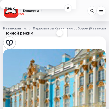
Меню
×
Концерты
Москва
Концерты
Казанская пл.
Парковка за Казанским собором (Казанская п
Ночной режим
☀
☾
Города
Площадки
Артисты
Рейтинги