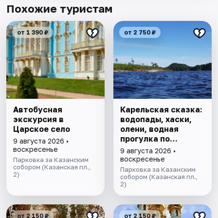
Похожие туристам
от 1 390 ₽
от 2 750 ₽
Автобусная
Карельская сказка:
экскурсия в
водопады, хаски,
Царское село
олени, водная
прогулка по
9 августа 2026 •
Ладожским шхерам
воскресенье
9 августа 2026 •
на катере,
воскресенье
Парковка за Казанским
собором (Казанская пл.,
знакомство с
Парковка за Казанским
2)
лютеранской
собором (Казанская пл.,
2)
кирхой.
от 2 150 ₽
от 2 150 ₽