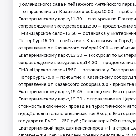
(Голландского) сада и пейзажного Английского парк
— отправление от Казанского собора10:00 — прибыти
Екатерининскому парку11:30 — экскурсия по Екатер
сопровождении экскурсовода12:30 — продолжение э
ГМЗ «Царское село»13:50 — остановка у Екатеринин
Петербург15:00 — прибытие к Казанскому соборуДля
отправление от Казанского собора12:00 — прибытие 
Екатерининскому парку13:30 — экскурсия по Екатер
сопровождении экскурсовода14:30 — продолжение э
ГМЗ «Царское село»15:50 — остановка у Екатеринин
Петербург17:00 — прибытие к Казанскому соборуДля 
отправление от Казанского собора16:00 - прибытие 
Екатерининскому парку16:45 - посещение Екатерини
Екатерининскому парку19:30 - отправление из Царск
стоимость включено:- проезд на туристическом авт
гида.Дополнительно оплачиваются:Вход в Екатеринин
государств ЕАЭС – 250 руб.;Пенсионеры РФ и госуда
Екатерининский парк для пенсионеров РФ и стран 
службы – 150 руб.;Ветераны боевых действий – 150