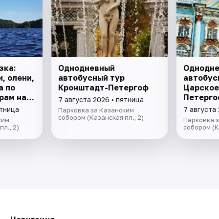
зка:
Однодневный
Однодн
, олени,
автобусный тур
автобус
а по
Кронштадт-Петергоф
Царское
рам на
Петерго
7 августа 2026 • пятница
ство с
комната
ятница
7 августа 
Парковка за Казанским
рхой.
Петергоф
собором (Казанская пл., 2)
ким
Парковка 
л., 2)
собором (К