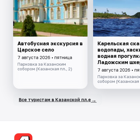
Автобусная экскурсия в
Карельская ска
Царское село
водопады, хаски
водная прогулк
7 августа 2026 • пятница
Ладожским шхе
Парковка за Казанским
катере, знаком
собором (Казанская пл., 2)
7 августа 2026 • п
лютеранской ки
Парковка за Казанс
собором (Казанская п
→
Все туристам в Казанской пл.е