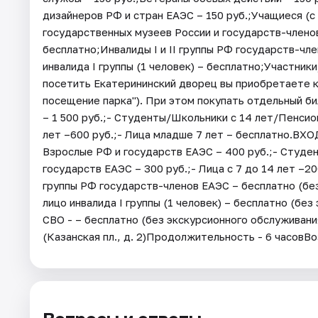
дизайнеров РФ и стран ЕАЭС – 150 руб.;Учащиеся (с 
государственных музеев России и государств-членов
бесплатно;Инвалиды I и II группы РФ государств-ч
инвалида I группы (1 человек) – бесплатно;Участник
посетить Екатерининский дворец вы приобретаете к
посещение парка"). При этом покупать отдельный би
– 1 500 руб.;- Студенты/Школьники с 14 лет/Пенсио
лет –600 руб.;- Лица младше 7 лет – бесплатно.ВХ
Взрослые РФ и государств ЕАЭС – 400 руб.;- Студе
государств ЕАЭС – 300 руб.;- Лица с 7 до 14 лет –20
группы РФ государств-членов ЕАЭС – бесплатно (б
лицо инвалида I группы (1 человек) – бесплатно (бе
СВО - – бесплатно (без экскурсионного обслуживани
(Казанская пл., д. 2)Продолжительность - 6 часовВо