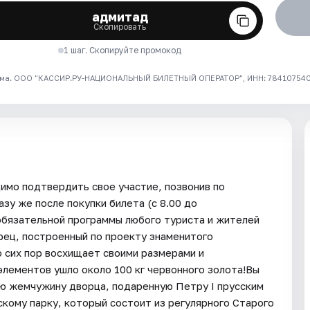
адмитад
Скопировать
1 шаг. Скопируйте промокод
ма. ООО "КАССИР.РУ-НАЦИОНАЛЬНЫЙ БИЛЕТНЫЙ ОПЕРАТОР", ИНН: 7841075409
димо подтвердить свое участие, позвонив по
зу же после покупки билета (с 8.00 до
обязательной программы любого туриста и жителей
рец, построенный по проекту знаменитого
о сих пор восхищает своими размерами и
элементов ушло около 100 кг червонного золота!Вы
ю жемчужину дворца, подаренную Петру I прусским
скому парку, который состоит из регулярного Старого