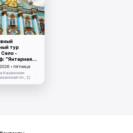
евный
ный тур
 Село -
ф: "Янтарная
 и Фонтаны
2026 • пятница
а за 1 день"
за Казанским
азанская пл., 2)