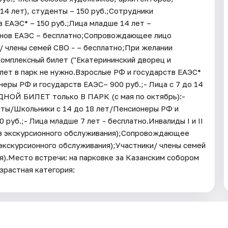
14 лет), студенты – 150 руб.;Сотрудники
 ЕАЭС* – 150 руб.;Лица младше 14 лет –
ленов ЕАЭС – бесплатно;Сопровождающее лицо
и/ члены семей СВО - – бесплатно;При желании
омплексный билет ("Екатерининский дворец и
лет в парк не нужно.Взрослые РФ и государств ЕАЭС*
неры РФ и государств ЕАЭС– 900 руб.;- Лица с 7 до 14
ОДНОЙ БИЛЕТ только В ПАРК (с мая по октябрь):-
нты/Школьники с 14 до 18 лет/Пенсионеры РФ и
0 руб.;- Лица младше 7 лет - бесплатно.Инвалиды I и II
ез экскурсионного обслуживания);Сопровождающее
з экскурсионного обслуживания);Участники/ члены семей
я).Место встречи: на парковке за Казанским собором
зрастная категория: