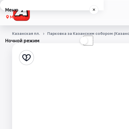
Меню
×
Москва
Концерты
Казанская пл.
Парковка за Казанским собором (Казанск
Ночной режим
☀
☾
Города
Площадки
Артисты
Рейтинги