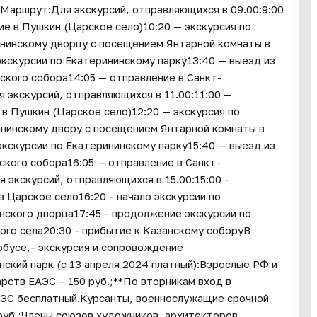
а.Маршрут:Для экскурсий, отправляющихся в 09.00:9:00
е в Пушкин (Царское село)10:20 — экскурсия по
ининскому дворцу с посещением Янтарной комнаты в
кскурсии по Екатерининскому парку13:40 — выезд из
ского собора14:05 — отправление в Санкт-
 экскурсий, отправляющихся в 11.00:11:00 —
в Пушкин (Царское село)12:20 — экскурсия по
ининскому двору с посещением Янтарной комнаты в
кскурсии по Екатерининскому парку15:40 — выезд из
ского собора16:05 — отправление в Санкт-
экскурсий, отправляющихся в 15.00:15:00 -
в Царское село16:20 - начало экскурсии по
нского дворца17:45 - продолжение экскурсии по
ого села20:30 - прибытие к Казанскому соборуВ
обусе,- экскурсия и сопровождение
ский парк (с 13 апреля 2024 платный):Взрослые РФ и
рств ЕАЭС – 150 руб.;**По вторникам вход в
ЕАЭС бесплатный.Курсанты, военнослужащие срочной
 руб.;Члены союзов художников, архитекторов,