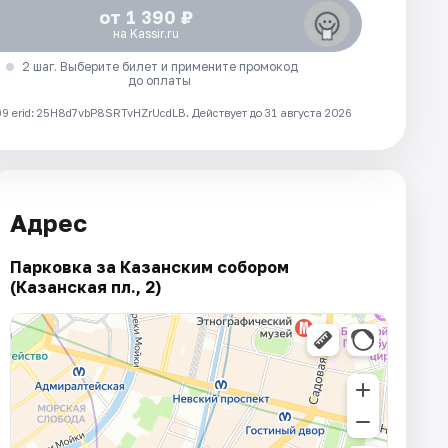
от 1 390 ₽
на Kassir.ru
2 шаг. Выберите билет и примените промокод
до оплаты
 erid: 25H8d7vbP8SRTvHZrUcdLB.
Действует до 31 августа 2026
Адрес
Парковка за Казанским собором
(Казанская пл., 2)