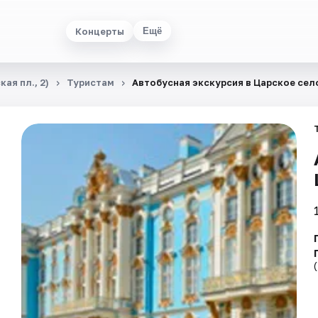
Концерты
Ещё
ая пл., 2)
Туристам
Автобусная экскурсия в Царское сел