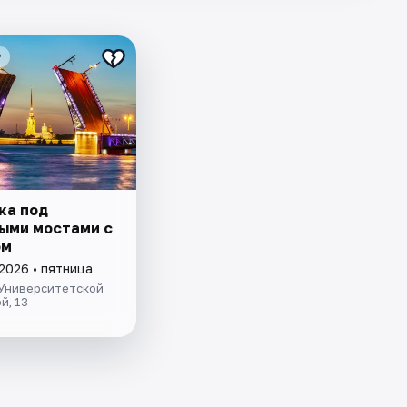
₽
ка под
ыми мостами с
ом
2026 • пятница
 Университетской
й, 13