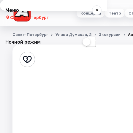
Меню
×
Концерты
Театр
С
Санкт-Петербург
Концерты
Санкт-Петербург
Улица Думская, 2
Экскурсии
Ав
Ночной режим
☀
☾
Театр
Стендап
Выставки
Квесты
Экскурсии
Спорт
События