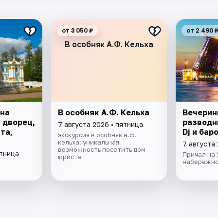
от 3 050 ₽
от 2 490 
В особняк А.Ф. Кельха
 на
В особняк А.Ф. Кельха
Вечерин
 дворец,
разводн
7 августа 2026 • пятница
та,
Dj и бар
экскурсия в особняк а.ф.
кельха: уникальная
7 августа 
возможность посетить дом
ятница
Причал на
юриста
набережно