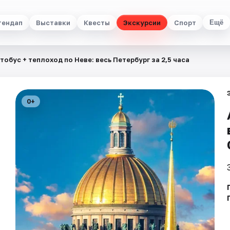
тендап
Выставки
Квесты
Экскурсии
Спорт
Ещё
тобус + теплоход по Неве: весь Петербург за 2,5 часа
0+