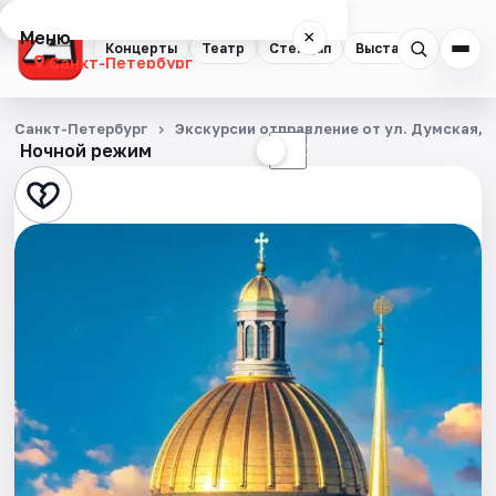
Меню
×
Концерты
Театр
Стендап
Выставки
Квест
Санкт-Петербург
Концерты
Санкт-Петербург
Экскурсии отправление от ул. Думская, д
Ночной режим
☀
☾
Театр
Стендап
Выставки
Квесты
Экскурсии
Спорт
События