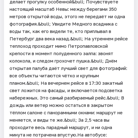
делает прогулку особенной&bull; Почувствуете
настоящий масштаб Невы: между берегами 350
метров открытой воды, этого не передаёт ни одна
фотография.&bull; Увидите Медного всадника с
воды так, как его видели те, кто приплывал в
Петербург два века назад.&bull; На утреннем рейсе
теплоход проходит мимо Петропавловской
крепости в момент полуденного залпа: звонят
колокола, и следом грохочет пушка.&bull; Днём
открытая палуба даёт лучший свет для фотографий:
все объекты читаются чётко и крупным
планом.&bull; На вечернем рейсе в 17:30 закатный
свет ложится на фасады, и включается подсветка
набережных. Это самый разбираемый рейс.&bull; В
дождь или ветер можно остаться в закрытом
тёплом салоне с панорамными окнами: маршрут не
меняется, и виды те же.&bull; За 2,5 часа вы
проходите весь парадный маршрут, и ни одна
минута не потрачена впустую.На автобусе: