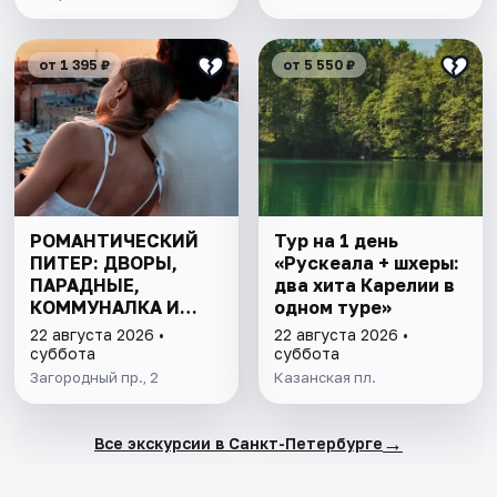
от 1 395 ₽
от 5 550 ₽
РОМАНТИЧЕСКИЙ
Тур на 1 день
ПИТЕР: ДВОРЫ,
«Рускеала + шхеры:
ПАРАДНЫЕ,
два хита Карелии в
КОММУНАЛКА И
одном туре»
КРЫША
22 августа 2026 •
22 августа 2026 •
суббота
суббота
Загородный пр., 2
Казанская пл.
→
Все экскурсии в Санкт-Петербурге