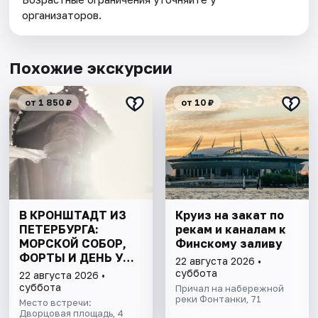
организаторов.
Похожие экскурсии
от 1 850 ₽
от 10 ₽
В КРОНШТАДТ ИЗ
Круиз на закат по
ПЕТЕРБУРГА:
рекам и каналам к
МОРСКОЙ СОБОР,
Финскому заливу
ФОРТЫ И ДЕНЬ У
22 августа 2026 •
ФИНСКОГО ЗАЛИВА.
суббота
22 августа 2026 •
ВСЁ ВКЛЮЧЕНО
суббота
Причал на набережной
реки Фонтанки, 71
Место встречи:
Дворцовая площадь, 4