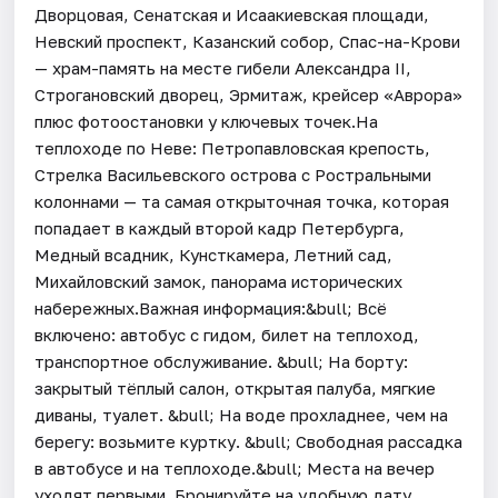
Дворцовая, Сенатская и Исаакиевская площади,
Невский проспект, Казанский собор, Спас-на-Крови
— храм-память на месте гибели Александра II,
Строгановский дворец, Эрмитаж, крейсер «Аврора»
плюс фотоостановки у ключевых точек.На
теплоходе по Неве: Петропавловская крепость,
Стрелка Васильевского острова с Ростральными
колоннами — та самая открыточная точка, которая
попадает в каждый второй кадр Петербурга,
Медный всадник, Кунсткамера, Летний сад,
Михайловский замок, панорама исторических
набережных.Важная информация:&bull; Всё
включено: автобус с гидом, билет на теплоход,
транспортное обслуживание. &bull; На борту:
закрытый тёплый салон, открытая палуба, мягкие
диваны, туалет. &bull; На воде прохладнее, чем на
берегу: возьмите куртку. &bull; Свободная рассадка
в автобусе и на теплоходе.&bull; Места на вечер
уходят первыми. Бронируйте на удобную дату