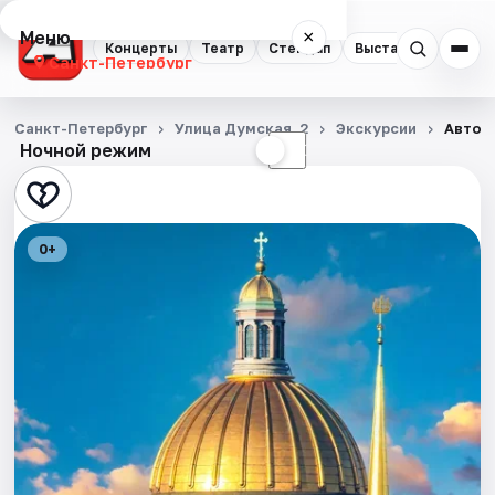
Меню
×
Концерты
Театр
Стендап
Выставки
Квест
Санкт-Петербург
Концерты
Санкт-Петербург
Улица Думская, 2
Экскурсии
Автобу
Ночной режим
☀
☾
Театр
Стендап
0+
Выставки
Квесты
Экскурсии
Спорт
События