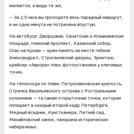
меняется, и виды те же;
— За 2,5 часа вы проходите весь парадный маршрут,
и ни одна минута не потрачена впустую.
На автобусе: Дворцовая, Сенатская и Исаакиевская
площади, Невский проспект, Казанский собор,
Спас‑на‑Крови — храм‑память на месте гибели
Александра II, Строгановский дворец, Эрмитаж,
крейсер «Аврора» плюс фотоостановки у ключевых
точек.
На теплоходе по Неве: Петропавловская крепость,
Стрелка Васильевского острова с Ростральными
колоннами — та самая открыточная точка, которая
попадает в каждый второй кадр Петербурга,
Медный всадник, Кунсткамера, Летний сад,
Михайловский замок, панорама исторических
набережных.