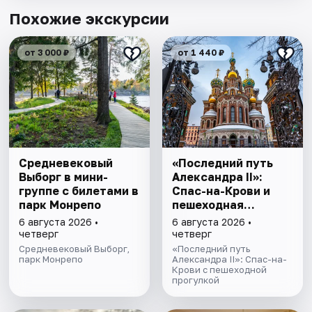
Похожие экскурсии
от 3 000 ₽
от 1 440 ₽
Cредневековый
«Последний путь
Выборг в мини-
Александра II»:
группе c билетами в
Спас-на-Крови и
парк Монрепо
пешеходная
прогулка
6 августа 2026 •
6 августа 2026 •
четверг
четверг
Средневековый Выборг,
«Последний путь
парк Монрепо
Александра II»: Спас-на-
Крови с пешеходной
прогулкой