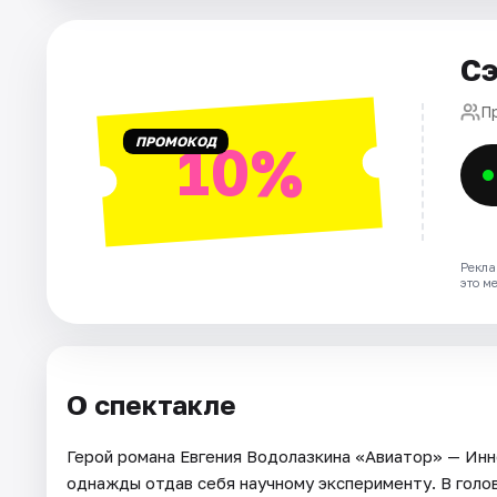
Города
Сэ
Площадки
П
ПРОМОКОД
10%
Артисты
Рейтинги
Рекла
это м
О спектакле
Герой романа Евгения Водолазкина «Авиатор» — Инн
однажды отдав себя научному эксперименту. В голов