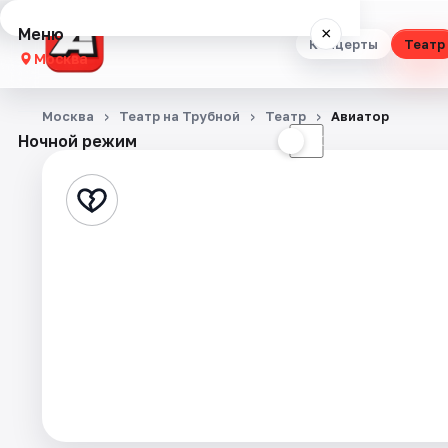
Меню
×
Концерты
Театр
Москва
Концерты
Москва
Театр на Трубной
Театр
Авиатор
Ночной режим
☀
☾
Театр
Стендап
Выставки
Квесты
Экскурсии
Спорт
События