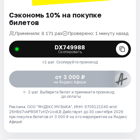
Сэкономь 10% на покупке
билетов
Применили: 8 171 раз
Проверено: 1 минуту назад
DX749988
Скопировать
1 шаг. Скопируйте промокод
от 3 000 ₽
на Яндекс Афише
2 шаг. Выберите билет и примените промокод
до оплаты
Реклама. ООО "ЯНДЕКС МУЗЫКА", ИНН: 9705121040 erid:
25H8d7vbP8SRTvHZrUcdLB
Действует до 30 сентября 2026
при покупке билетов от 3 000 ₽ на это мероприятие на Яндекс
Афише!