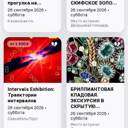
прогулка на
СКИФСКОЕ ЗОЛОТО
драккаре к
И СОКРОВИЩА
26 сентября 2026 •
26 сентября 2026 •
форелевой ферме
ИМПЕРАТОРСКОЙ
суббота
суббота
КОЛЛЕКЦИИ
Казанская пл.
Место встречи:
Дворцовая площадь
от 1 500 ₽
Intervals Exhibition:
БРИЛЛИАНТОВАЯ
Траектории
КЛАДОВАЯ.
интервалов
ЭКСКУРСИЯ В
СКРЫТУЮ
26 сентября 2026 •
СОКРОВИЩНИЦУ
суббота
26 сентября 2026 •
ЭРМИТАЖА С
суббота
Севкабель Порт
БИЛЕТОМ В МУЗЕЙ
Место встречи: