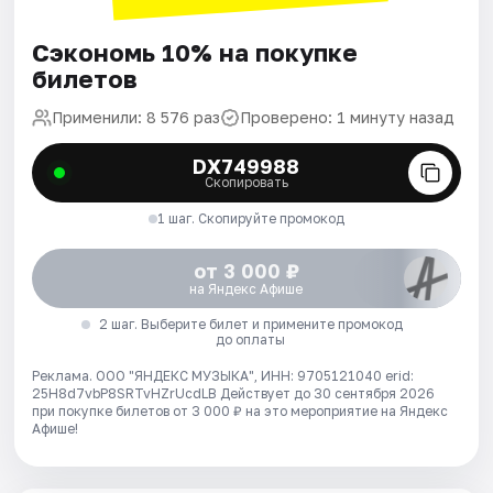
Сэкономь 10% на покупке
билетов
Применили: 8 576 раз
Проверено: 1 минуту назад
DX749988
Скопировать
1 шаг. Скопируйте промокод
от 3 000 ₽
на Яндекс Афише
2 шаг. Выберите билет и примените промокод
до оплаты
Реклама. ООО "ЯНДЕКС МУЗЫКА", ИНН: 9705121040 erid:
25H8d7vbP8SRTvHZrUcdLB
Действует до 30 сентября 2026
при покупке билетов от 3 000 ₽ на это мероприятие на Яндекс
Афише!