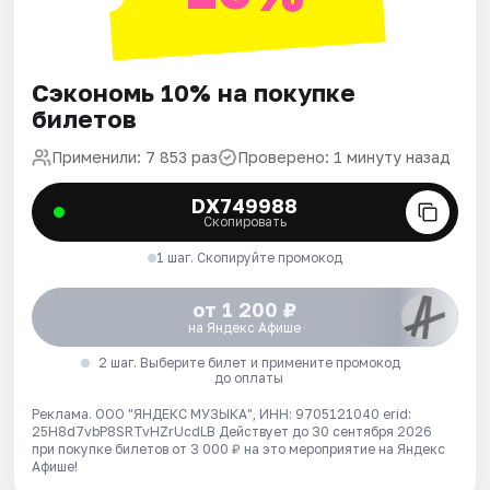
Сэкономь 10% на покупке
билетов
Применили: 7 853 раз
Проверено: 1 минуту назад
DX749988
Скопировать
1 шаг. Скопируйте промокод
от 1 200 ₽
на Яндекс Афише
2 шаг. Выберите билет и примените промокод
до оплаты
Реклама. ООО "ЯНДЕКС МУЗЫКА", ИНН: 9705121040 erid:
25H8d7vbP8SRTvHZrUcdLB
Действует до 30 сентября 2026
при покупке билетов от 3 000 ₽ на это мероприятие на Яндекс
Афише!