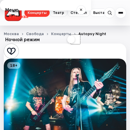
Меню
×
Концерты
Театр
Стендап
Выставки
Квест
Москва
Концерты
Москва
Свобода
Концерты
Autopsy Night
Ночной режим
☀
☾
Театр
Стендап
18+
Выставки
Квесты
Экскурсии
Спорт
События