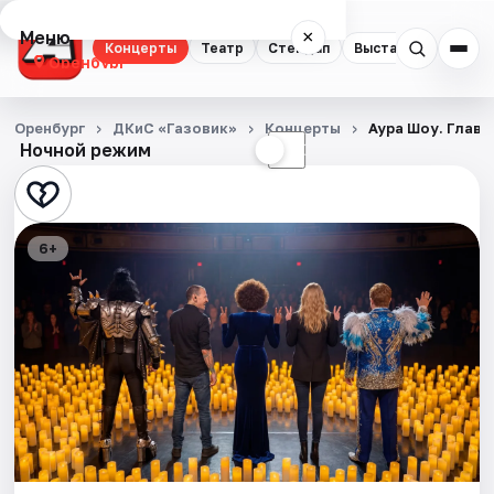
Меню
×
Концерты
Театр
Стендап
Выставки
Квест
Оренбург
Концерты
Оренбург
ДКиС «Газовик»
Концерты
Аура Шоу. Главн
Ночной режим
☀
☾
Театр
Стендап
6+
Выставки
Квесты
Экскурсии
Спорт
События