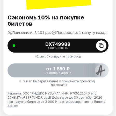
Сэкономь 10% на покупке
билетов
Применили: 8 101 раз
Проверено: 1 минуту назад
DX749988
Скопировать
1 шаг. Скопируйте промокод
от 1 550 ₽
на Яндекс Афише
2 шаг. Выберите билет и примените промокод
до оплаты
Реклама. ООО "ЯНДЕКС МУЗЫКА", ИНН: 9705121040 erid:
25H8d7vbP8SRTvHZrUcdLB
Действует до 30 сентября 2026
при покупке билетов от 3 000 ₽ на это мероприятие на Яндекс
Афише!