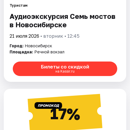
Туристам
Аудиоэкскурсия Семь мостов
Города
в Новосибирске
Площадки
21 июля 2026
• вторник • 12:45
Артисты
Город:
Новосибирск
Площадка:
Речной вокзал
Рейтинги
Билеты со скидкой
на Kassir.ru
ПРОМОКОД
17%