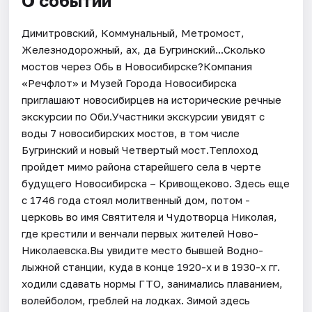
О событии
Димитровский, Коммунальный, Метромост,
Железнодорожный, ах, да Бугринский...Сколько
мостов через Обь в Новосибирске?Компания
«Речфлот» и Музей Города Новосибирска
приглашают новосибирцев на исторические речные
экскурсии по Оби.Участники экскурсии увидят с
воды 7 новосибирских мостов, в том числе
Бугринский и новый Четвертый мост.Теплоход
пройдет мимо района старейшего села в черте
будущего Новосибирска – Кривощеково. Здесь еще
с 1746 года стоял молитвенный дом, потом -
церковь во имя Святителя и Чудотворца Николая,
где крестили и венчали первых жителей Ново-
Николаевска.Вы увидите место бывшей Водно-
лыжной станции, куда в конце 1920-х и в 1930-х гг.
ходили сдавать нормы ГТО, занимались плаванием,
волейболом, греблей на лодках. Зимой здесь