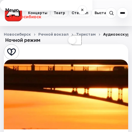
Меню
×
Концерты
Театр
Стендап
Выставки
Квест
Новосибирск
Концерты
Новосибирск
Речной вокзал
Туристам
Аудиоэкскурс
Ночной режим
☀
☾
Театр
Стендап
Выставки
Квесты
Экскурсии
Спорт
События