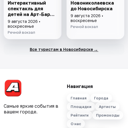
Интерактивный
Новониколаевска
спектакль для
до Новосибирска
детей на Арт-Барже
9 августа 2026 •
Кубрик + прогулка
воскресенье
9 августа 2026 •
на теплоходе
воскресенье
Речной вокзал
Речной вокзал
→
Все туристам в Новосибирске
Навигация
Главная
Города
Самые яркие события в
Площадки
Артисты
вашем городе.
Рейтинги
Промокоды
О нас