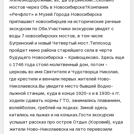
мостов через Обь в Новосибирске?Компания
«Речфлот» и Музей Города Новосибирска
приглашают новосибирцев на исторические речные
экскурсии по Оби.Участники экскурсии увидят с
воды 7 новосибирских мостов, в том числе
Бугринский и новый Четвертый мост.Теплоход
пройдет мимо района старейшего села в черте
будущего Новосибирска – Кривощеково. Здесь еще
с 1746 года стоял молитвенный дом, потом -
церковь во имя Святителя и Чудотворца Николая,
где крестили и венчали первых жителей Ново-
Николаевска.Вы увидите место бывшей Водно-
лыжной станции, куда в конце 1920-х и в 1930-х гг.
ходили сдавать нормы ГТО, занимались плаванием,
волейболом, греблей на лодках. Зимой здесь
катались на лыжах и на коньках.​Гости экскурсии
услышат рассказ про остров Отдых (Коровий), куда
жители Ново-Николаевска на лето перевозили