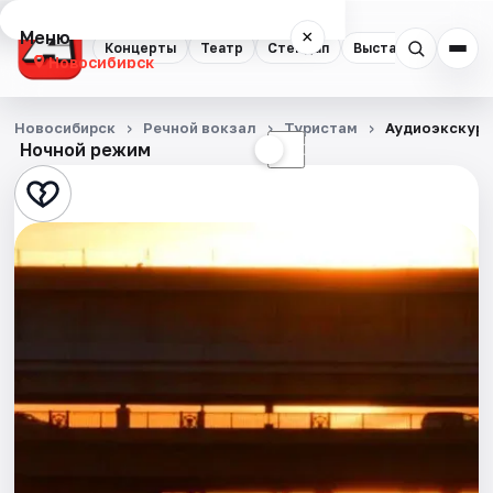
Меню
×
Концерты
Театр
Стендап
Выставки
Квест
Новосибирск
Концерты
Новосибирск
Речной вокзал
Туристам
Аудиоэкскурс
Ночной режим
☀
☾
Театр
Стендап
Выставки
Квесты
Экскурсии
Спорт
События