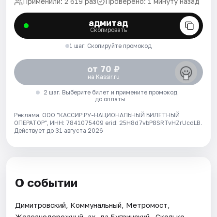
Применили: 2 619 раз
Проверено: 1 минуту назад
адмитад
Скопировать
1 шаг. Скопируйте промокод
от 70 ₽
на Kassir.ru
2 шаг. Выберите билет и примените промокод
до оплаты
Реклама. ООО "КАССИР.РУ-НАЦИОНАЛЬНЫЙ БИЛЕТНЫЙ
ОПЕРАТОР", ИНН: 7841075409 erid: 25H8d7vbP8SRTvHZrUcdLB.
Действует до 31 августа 2026
О событии
Димитровский, Коммунальный, Метромост,
Железнодорожный, ах, да Бугринский...Сколько