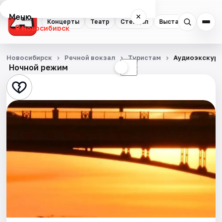
Меню
×
Концерты
Театр
Стендап
Выставки
Квест
Новосибирск
Концерты
Новосибирск
Речной вокзал
Туристам
Аудиоэкскурс
Ночной режим
☀
☾
Театр
Стендап
Выставки
Квесты
Экскурсии
Спорт
События