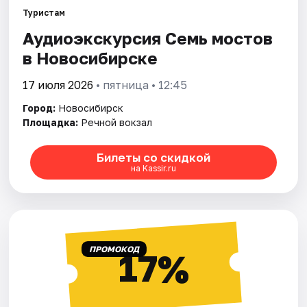
Туристам
Аудиоэкскурсия Семь мостов
Города
в Новосибирске
Площадки
17 июля 2026
• пятница • 12:45
Артисты
Город:
Новосибирск
Площадка:
Речной вокзал
Рейтинги
Билеты со скидкой
на Kassir.ru
ПРОМОКОД
17%