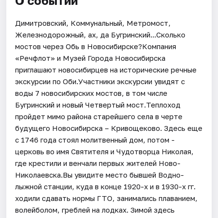
О событии
Димитровский, Коммунальный, Метромост,
Железнодорожный, ах, да Бугринский...Сколько
мостов через Обь в Новосибирске?Компания
«Речфлот» и Музей Города Новосибирска
приглашают новосибирцев на исторические речные
экскурсии по Оби.Участники экскурсии увидят с
воды 7 новосибирских мостов, в том числе
Бугринский и новый Четвертый мост.Теплоход
пройдет мимо района старейшего села в черте
будущего Новосибирска – Кривощеково. Здесь еще
с 1746 года стоял молитвенный дом, потом -
церковь во имя Святителя и Чудотворца Николая,
где крестили и венчали первых жителей Ново-
Николаевска.Вы увидите место бывшей Водно-
лыжной станции, куда в конце 1920-х и в 1930-х гг.
ходили сдавать нормы ГТО, занимались плаванием,
волейболом, греблей на лодках. Зимой здесь